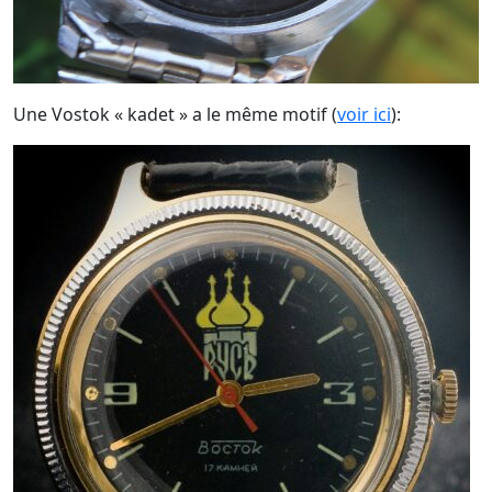
Une Vostok « kadet » a le même motif (
voir ici
):