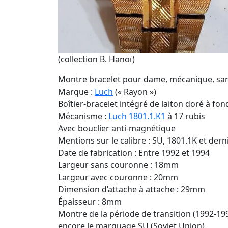
(collection B. Hanoï)
Montre bracelet pour dame, mécanique, san
Marque :
Luch
(« Rayon »)
Boîtier-bracelet intégré de laiton doré à fon
Mécanisme :
Luch 1801.1.K1
à 17 rubis
Avec bouclier anti-magnétique
Mentions sur le calibre : SU, 1801.1K et der
Date de fabrication : Entre 1992 et 1994
Largeur sans couronne : 18mm
Largeur avec couronne : 20mm
Dimension d’attache à attache : 29mm
Épaisseur : 8mm
Montre de la période de transition (1992-1
encore le marquage SU (Soviet Union).