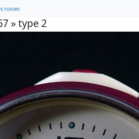
s russes
67 » type 2