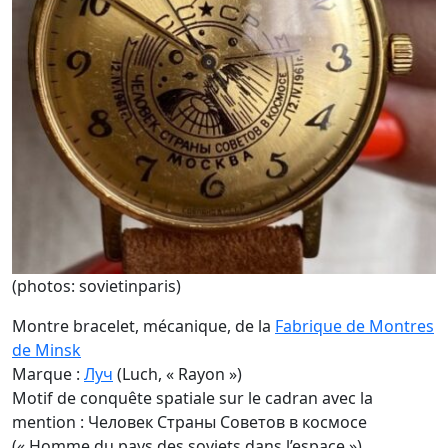
(photos: sovietinparis)
Montre bracelet, mécanique, de la
Fabrique de Montres
de Minsk
Marque :
Луч
(Luch, « Rayon »)
Motif de conquête spatiale sur le cadran avec la
mention : Человек Страны Советов в космосе
(« Homme du pays des soviets dans l’espace »).