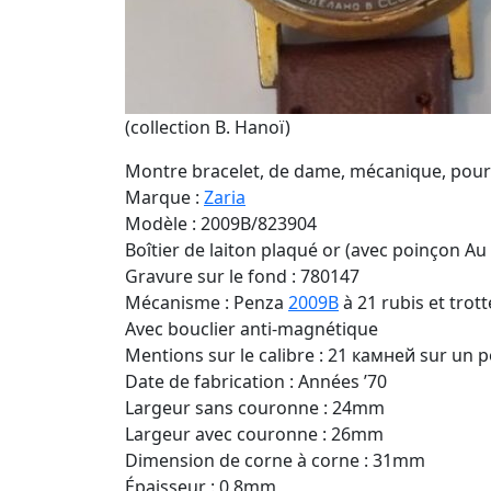
(collection B. Hanoï)
Montre bracelet, de dame, mécanique, pour l
Marque :
Zaria
Modèle : 2009B/823904
Boîtier de laiton plaqué or (avec poinçon Au 
Gravure sur le fond : 780147
Mécanisme : Penza
2009B
à 21 rubis et tro
Avec bouclier anti-magnétique
Mentions sur le calibre : 21 камней sur un po
Date de fabrication : Années ’70
Largeur sans couronne : 24mm
Largeur avec couronne : 26mm
Dimension de corne à corne : 31mm
Épaisseur : 0,8mm