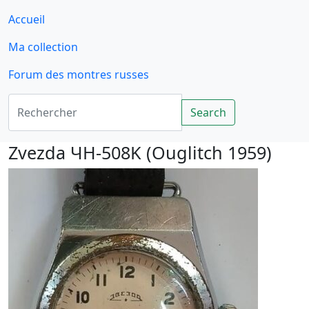
Accueil
Ma collection
Forum des montres russes
Rechercher
Search
Zvezda ЧH-508K (Ouglitch 1959)