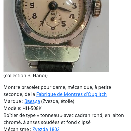
(collection B. Hanoï)
Montre bracelet pour dame, mécanique, à petite
seconde, de la
Fabrique de Montres d’Ouglitch
Marque :
Звезда
(Zvezda, étoile)
Modèle: ЧH-508K
Boîtier de type « tonneau » avec cadran rond, en laiton
chromé, à anses soudées et fond clipsé
Mécanisme :
Zvezda 1802