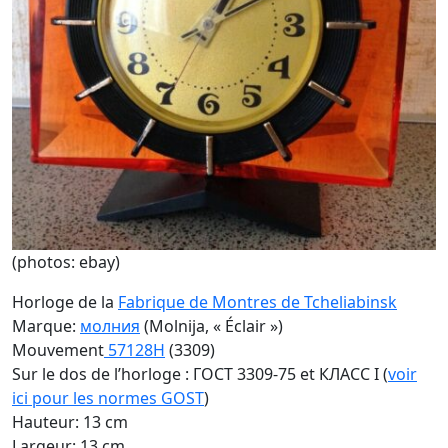
(photos: ebay)
Horloge de la
Fabrique de Montres de Tcheliabinsk
Marque:
молния
(Molnija, « Éclair »)
Mouvement
57128H
(3309)
Sur le dos de l’horloge : ГОСТ 3309-75 et КЛАСС I (
voir
ici pour les normes GOST
)
Hauteur: 13 cm
Largeur: 13 cm