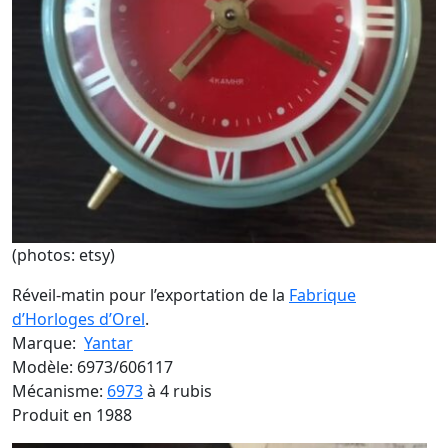
(photos: etsy)
Réveil-matin pour l’exportation de la
Fabrique
d’Horloges d’Orel
.
Marque:
Yantar
Modèle: 6973/606117
Mécanisme:
6973
à 4 rubis
Produit en 1988