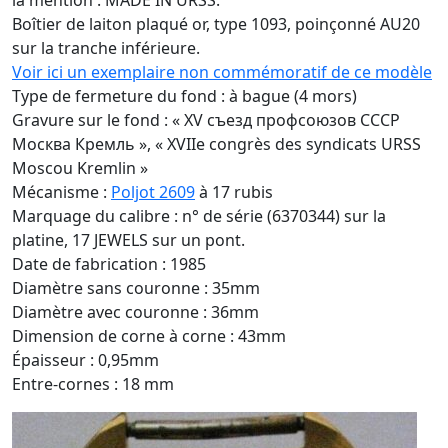
la mention : MADE IN URSS.
Boîtier de laiton plaqué or, type 1093, poinçonné AU20
sur la tranche inférieure.
Voir ici un exemplaire non commémoratif de ce modèle
Type de fermeture du fond : à bague (4 mors)
Gravure sur le fond : « XV съезд профсоюзов СССР
Москва Кремль », « XVIIe congrès des syndicats URSS
Moscou Kremlin »
Mécanisme :
Poljot 2609
à 17 rubis
Marquage du calibre : n° de série (6370344) sur la
platine, 17 JEWELS sur un pont.
Date de fabrication : 1985
Diamètre sans couronne : 35mm
Diamètre avec couronne : 36mm
Dimension de corne à corne : 43mm
Épaisseur : 0,95mm
Entre-cornes : 18 mm