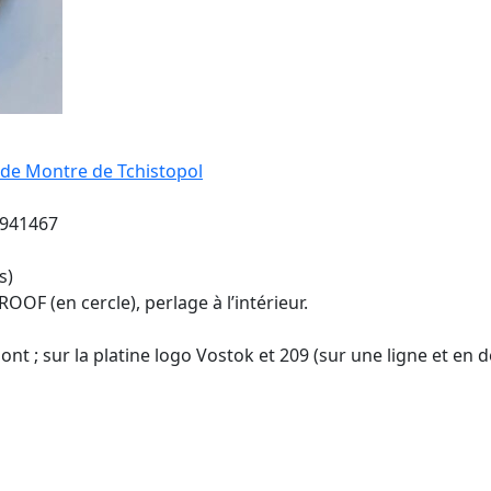
 de Montre de Tchistopol
/941467
s)
F (en cercle), perlage à l’intérieur.
pont ; sur la platine logo Vostok et 209 (sur une ligne et en