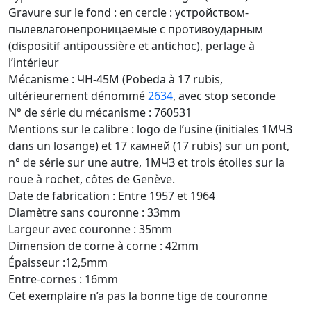
Gravure sur le fond : en cercle : устройством-
пылевлагонепроницаемые с противоударным
(dispositif antipoussière et antichoc), perlage à
l’intérieur
Mécanisme : ЧН-45М (Pobeda à 17 rubis,
ultérieurement dénommé
2634
, avec stop seconde
N° de série du mécanisme : 760531
Mentions sur le calibre : logo de l’usine (initiales 1MЧЗ
dans un losange) et 17 камней (17 rubis) sur un pont,
n° de série sur une autre, 1MЧЗ et trois étoiles sur la
roue à rochet, côtes de Genève.
Date de fabrication : Entre 1957 et 1964
Diamètre sans couronne : 33mm
Largeur avec couronne : 35mm
Dimension de corne à corne : 42mm
Épaisseur :12,5mm
Entre-cornes : 16mm
Cet exemplaire n’a pas la bonne tige de couronne