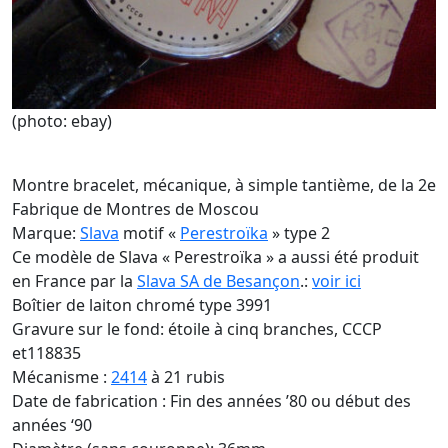
(photo: ebay)
Montre bracelet, mécanique, à simple tantième, de la 2e
Fabrique de Montres de Moscou
Marque:
Slava
motif «
Perestroïka
» type 2
Ce modèle de Slava « Perestroïka » a aussi été produit
en France par la
Slava SA de Besançon
.:
voir ici
Boîtier de laiton chromé type 3991
Gravure sur le fond: étoile à cinq branches, CCCP
et118835
Mécanisme :
2414
à 21 rubis
Date de fabrication : Fin des années ’80 ou début des
années ‘90