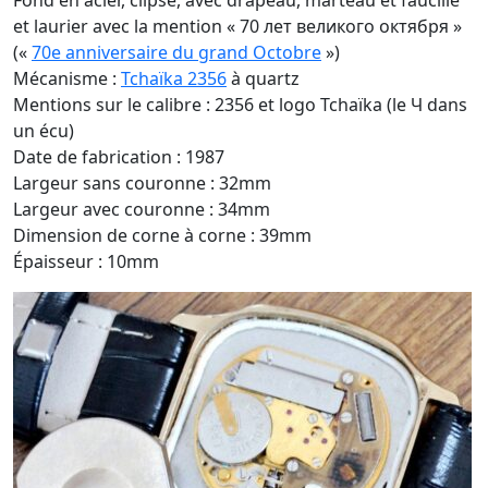
Fond en acier, clipsé, avec drapeau, marteau et faucille
et laurier avec la mention « 70 лет великого октября »
(«
70e anniversaire du grand Octobre
»)
Mécanisme :
Tchaïka 2356
à quartz
Mentions sur le calibre : 2356 et logo Tchaïka (le Ч dans
un écu)
Date de fabrication : 1987
Largeur sans couronne : 32mm
Largeur avec couronne : 34mm
Dimension de corne à corne : 39mm
Épaisseur : 10mm