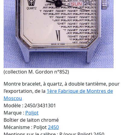
(collection M. Gordon n°852)
Montre bracelet, à quartz, à double tantième, pour
l’exportation, de la
1ère Fabrique de Montres de
Moscou
Modèle : 2450/3431301
Marque :
Poljot
Boîtier de laiton chromé
Mécanisme : Poljot
2450
Mentions sur le calibre : P (pour Poljot) 2450