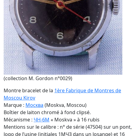
(collection M. Gordon n°0029)
Montre bracelet de la
1ère Fabrique de Montres de
Moscou Kirov
Marque :
Москва
(Moskva, Moscou)
Boîtier de laiton chromé à fond clipsé.
Mécanisme :
ЧН-6М
« Moskva » à 16 rubis
Mentions sur le calibre : n° de série (47504) sur un pont,
logo de l’usine (initiales 1MЧЗ dans un losange) et 16