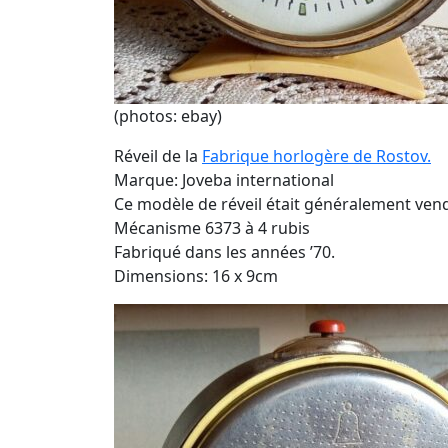
(photos: ebay)
Réveil de la
Fabrique horlogère de Rostov.
Marque: Joveba international
Ce modèle de réveil était généralement vendu
Mécanisme 6373 à 4 rubis
Fabriqué dans les années ’70.
Dimensions: 16 x 9cm