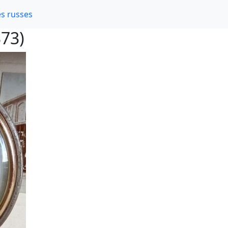
s russes
373)