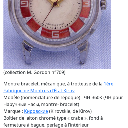
(collection M. Gordon n°709)
Montre bracelet, mécanique, à trotteuse de la
1ère
Fabrique de Montres d’État Kirov
Modèle (nomenclature de l’époque) : ЧH-360K (ЧH pour
Наручные Часы, montre- bracelet)
Marque :
Kировские
(Kirovskie, de Kirov)
Boîtier de laiton chromé type « crabe », fond à
fermeture à bague, perlage à l’intérieur