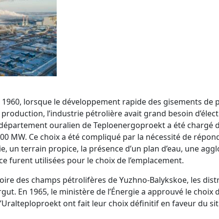
s 1960, lorsque le développement rapide des gisements de pé
 production, l’industrie pétrolière avait grand besoin d’éle
le département ouralien de Teploenergoproekt a été chargé d
200 MW. Ce choix a été compliqué par la nécessité de répon
ie, un terrain propice, la présence d’un plan d’eau, une agg
ce furent utilisées pour le choix de l’emplacement.
toire des champs pétrolifères de Yuzhno-Balykskoe, les dist
gut. En 1965, le ministère de l’Énergie a approuvé le cho
’Uralteploproekt ont fait leur choix définitif en faveur du 