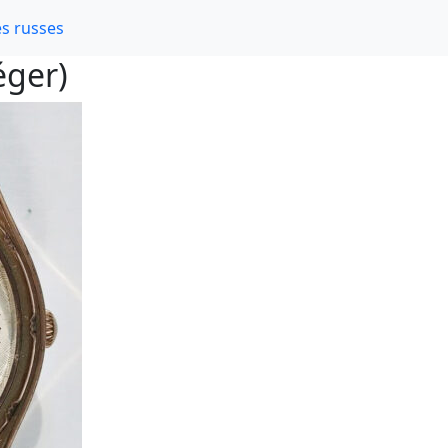
s russes
éger)