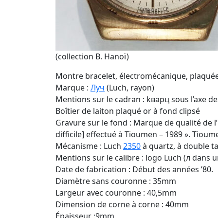
(collection B. Hanoï)
Montre bracelet, électromécanique, plaquée
Marque :
Луч
(Luch, rayon)
Mentions sur le cadran : kварц sous l’axe de
Boîtier de laiton plaqué or à fond clipsé
Gravure sur le fond : Marque de qualité de l
difficile] effectué à Tioumen – 1989 ». Tioume
Mécanisme : Luch
2350
à quartz, à double t
Mentions sur le calibre : logo Luch (л dans u
Date de fabrication : Début des années ’80.
Diamètre sans couronne : 35mm
Largeur avec couronne : 40,5mm
Dimension de corne à corne : 40mm
Épaisseur :9mm