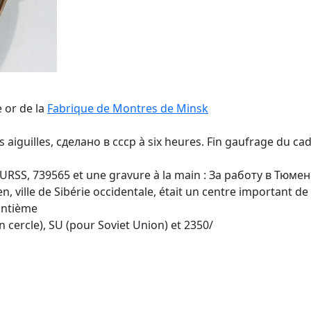
 or de la
Fabrique de Montres de Minsk
s aiguilles, cделано в cccp à six heures. Fin gaufrage du ca
’URSS, 739565 et une gravure à la main : За работу в Тюмени
n, ville de Sibérie occidentale, était un centre important de 
antième
n cercle), SU (pour Soviet Union) et 2350/