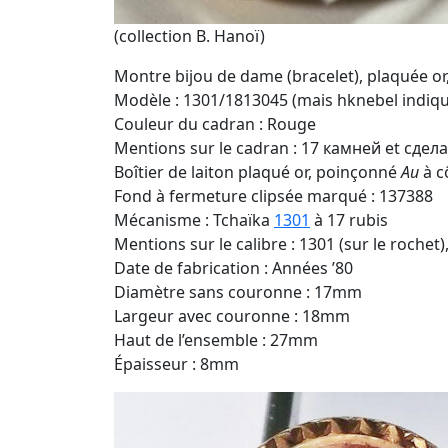
(collection B. Hanoï)
Montre bijou de dame (bracelet), plaquée o
Modèle : 1301/1813045 (mais hknebel indiq
Couleur du cadran : Rouge
Mentions sur le cadran : 17 камней et cдела
Boîtier de laiton plaqué or, poinçonné
Au
à c
Fond à fermeture clipsée marqué : 137388
Mécanisme : Tchaïka
1301
à 17 rubis
Mentions sur le calibre : 1301 (sur le rochet
Date de fabrication : Années ’80
Diamètre sans couronne : 17mm
Largeur avec couronne : 18mm
Haut de l’ensemble : 27mm
Épaisseur : 8mm