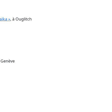
aïka »
, à Ouglitch
de Genève