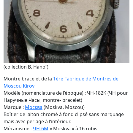
(collection B. Hanoï)
Montre bracelet de la
1ère Fabrique de Montres de
Moscou Kirov
Modèle (nomenclature de l’époque) : ЧH-182K (ЧH pour
Наручные Часы, montre- bracelet)
Marque :
Москва
(Moskva, Moscou)
Boîtier de laiton chromé à fond clipsé sans marquage
mais avec perlage à l’intérieur.
Mécanisme :
ЧН-6М
« Moskva » à 16 rubis