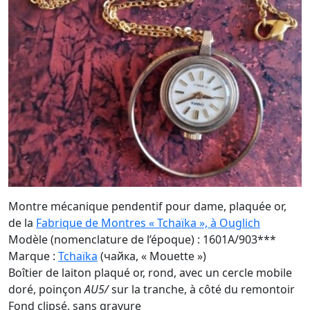
Montre mécanique pendentif pour dame, plaquée or,
de la
Fabrique de Montres « Tchaïka », à Ouglich
Modèle (nomenclature de l’époque) : 1601A/903***
Marque :
Tchaïka
(чайка, « Mouette »)
Boîtier de laiton plaqué or, rond, avec un cercle mobile
doré, poinçon
AU5/
sur la tranche, à côté du remontoir
Fond clipsé, sans gravure