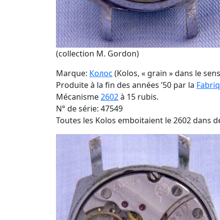
(collection M. Gordon)
Marque:
Колос
(Kolos, « grain » dans le sens
Produite à la fin des années ’50 par la
Fabriq
Mécanisme
2602
à 15 rubis.
N° de série: 47549
Toutes les Kolos emboitaient le 2602 dans de