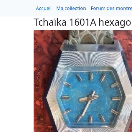
Accueil
Ma collection
Forum des montre
Tchaïka 1601A hexago