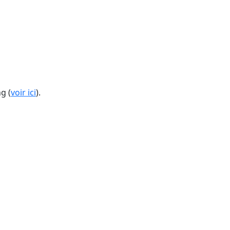
g (
voir ici
).