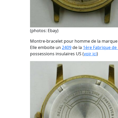
(photos: Ebay)
Montre-bracelet pour homme de la marqu
Elle emboite un
2409
de la
1ère Fabrique d
possessions insulaires US (
voir ici
)