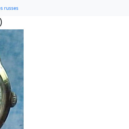
s russes
)