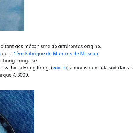
boitant des mécanisme de différentes origine.
4
de la
1ère Fabrique de Montres de Moscou
.
res hong-kongaise.
aussi fait à Hong Kong, (
voir ici
) à moins que cela soit dans l
arqué A-3000.