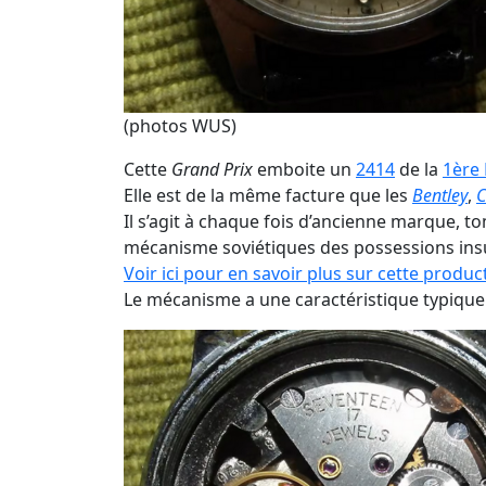
(photos WUS)
Cette
Grand Prix
emboite un
2414
de la
1ère
Elle est de la même facture que les
Bentley
,
C
Il s’agit à chaque fois d’ancienne marque, t
mécanisme soviétiques des possessions insu
Voir ici pour en savoir plus sur cette produc
Le mécanisme a une caractéristique typique