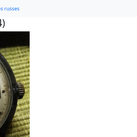
s russes
4)