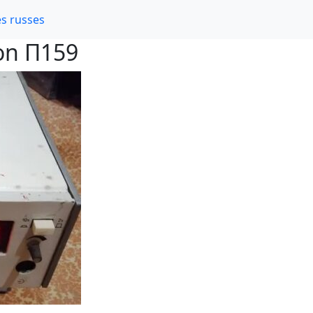
s russes
ion П159