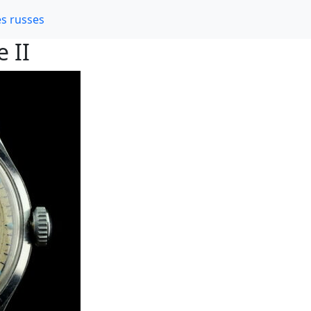
s russes
 II