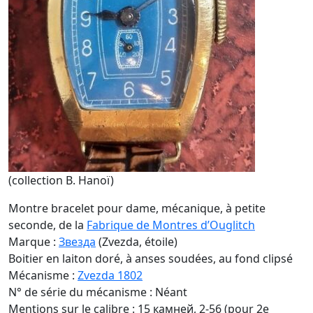
(collection B. Hanoï)
Montre bracelet pour dame, mécanique, à petite
seconde, de la
Fabrique de Montres d’Ouglitch
Marque :
Звезда
(Zvezda, étoile)
Boitier en laiton doré, à anses soudées, au fond clipsé
Mécanisme :
Zvezda 1802
N° de série du mécanisme : Néant
Mentions sur le calibre : 15 камней, 2-56 (pour 2e