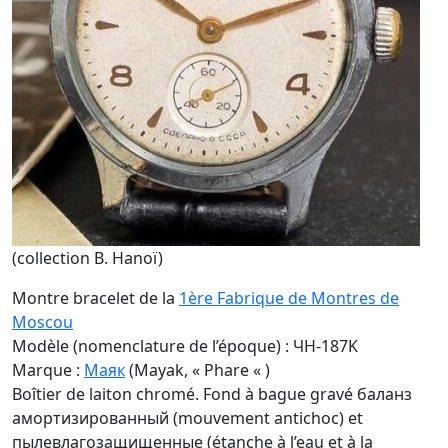
(collection B. Hanoï)
Montre bracelet de la
1ère Fabrique de Montres de
Moscou
Modèle (nomenclature de l’époque) : ЧH-187K
Marque :
Маяк
(Mayak, « Phare « )
Boîtier de laiton chromé. Fond à bague gravé бaлaнз
амортизированный (mouvement antichoc) et
пылевлагозащищенные (étanche à l’eau et à la