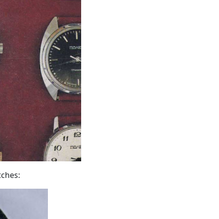
tches: