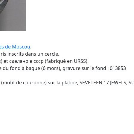
res de Moscou
.
is inscrits dans un cercle.
) et cделано в cccp (fabriqué en URSS).
e du fond à bague (6 mors), gravure sur le fond : 013853
t (motif de couronne) sur la platine, SEVETEEN 17 JEWELS, SU