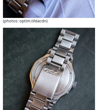
(photos: optim.tildacdn)