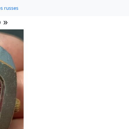
s russes
 »