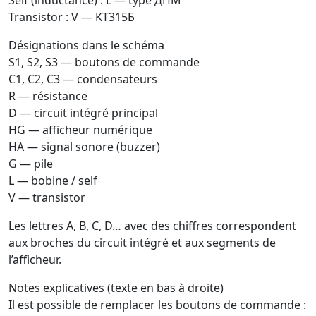
Self (inductance) : L — type ДПМ
Transistor : V — KT315Б
Désignations dans le schéma
S1, S2, S3 — boutons de commande
C1, C2, C3 — condensateurs
R — résistance
D — circuit intégré principal
HG — afficheur numérique
HA — signal sonore (buzzer)
G — pile
L — bobine / self
V — transistor
Les lettres A, B, C, D… avec des chiffres correspondent
aux broches du circuit intégré et aux segments de
l’afficheur.
Notes explicatives (texte en bas à droite)
Il est possible de remplacer les boutons de commande :