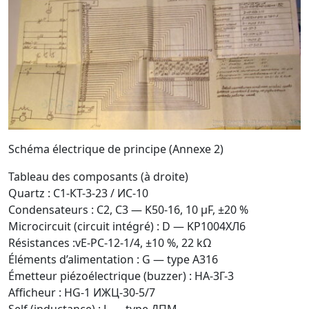
Schéma électrique de principe (Annexe 2)
Tableau des composants (à droite)
Quartz : С1-КТ-3-23 / ИС-10
Condensateurs : C2, C3 — K50-16, 10 µF, ±20 %
Microcircuit (circuit intégré) : D — KР1004ХЛ6
Résistances :vE-PC-12-1/4, ±10 %, 22 kΩ
Éléments d’alimentation : G — type A316
Émetteur piézoélectrique (buzzer) : HA-3Г-3
Afficheur : HG-1 ИЖЦ-30-5/7