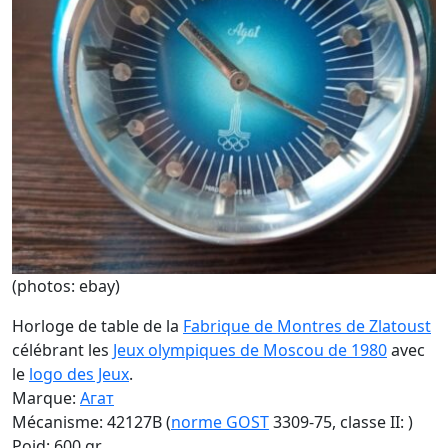
(photos: ebay)
Horloge de table de la
Fabrique de Montres de Zlatoust
célébrant les
Jeux olympiques de Moscou de 1980
avec
le
logo des Jeux
.
Marque:
Агат
Mécanisme: 42127B (
norme GOST
3309-75, classe II: )
Poid: 600 gr