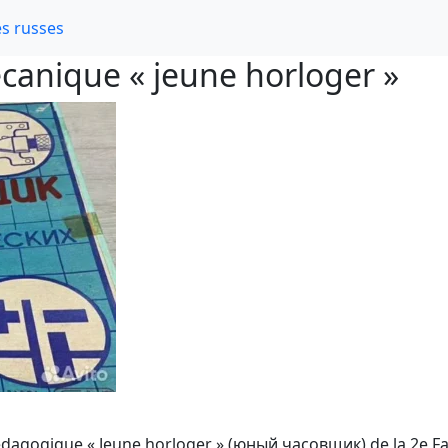
s russes
écanique « jeune horloger »
 pédagogique « Jeune horloger » (юный часовщик) de la 2e