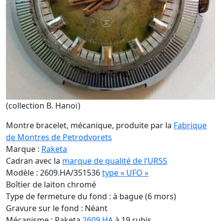
(collection B. Hanoï)
Montre bracelet, mécanique, produite par la
Fabrique
de Montres de Petrodvorets
Marque :
Raketa
Cadran avec la
marque de qualité de l’URSS
Modèle : 2609.HA/351536
type « UFO »
Boîtier de laiton chromé
Type de fermeture du fond : à bague (6 mors)
Gravure sur le fond : Néant
Mécanisme : Raketa
2609.HA
à 19 rubis