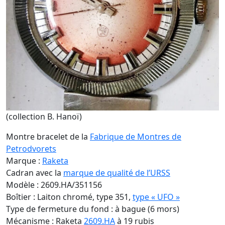
(collection B. Hanoï)
Montre bracelet de la
Fabrique de Montres de
Petrodvorets
Marque :
Raketa
Cadran avec la
marque de qualité de l’URSS
Modèle : 2609.HA/351156
Boîtier : Laiton chromé, type 351,
type « UFO »
Type de fermeture du fond : à bague (6 mors)
Mécanisme : Raketa
2609.HA
à 19 rubis