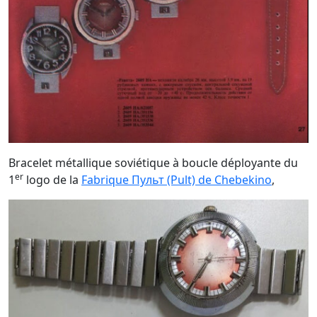
Bracelet métallique soviétique à boucle déployante du
er
1
logo de la
Fabrique Пульт (Pult) de Chebekino
,