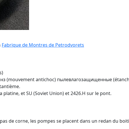
a
Fabrique de Montres de Petrodvorets
s)
нз (mouvement antichoc) пылевлагозащищенные (étanche à 
 tantième.
la platine, et SU (Soviet Union) et 2426.H sur le pont.
 pas de corne, les pompes se placent dans un redan du boiti