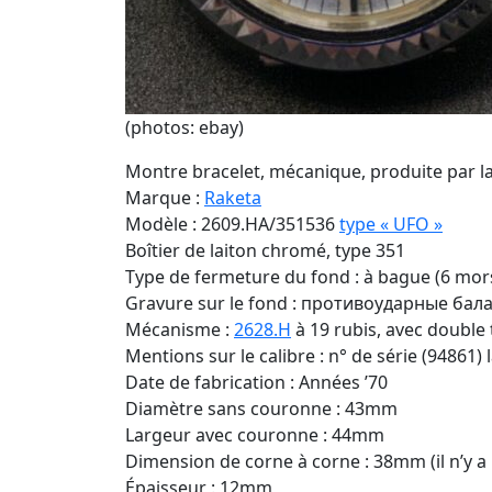
(photos: ebay)
Montre bracelet, mécanique, produite par l
Marque :
Raketa
Modèle : 2609.HA/351536
type « UFO »
Boîtier de laiton chromé, type 351
Type de fermeture du fond : à bague (6 mor
Gravure sur le fond : противоударные бaлa
Mécanisme :
2628.H
à 19 rubis, avec double
Mentions sur le calibre : n° de série (94861) 
Date de fabrication : Années ’70
Diamètre sans couronne : 43mm
Largeur avec couronne : 44mm
Dimension de corne à corne : 38mm (il n’y a
Épaisseur : 12mm