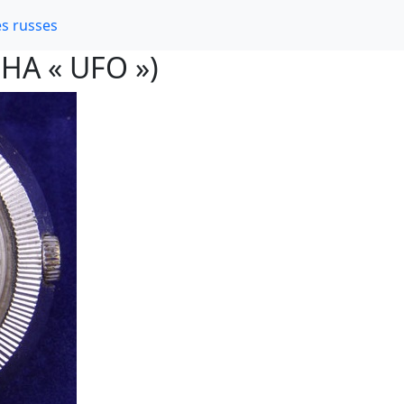
s russes
9HA « UFO »)