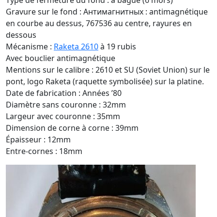
Type de fermeture du fond : à bague (6 mors)
Gravure sur le fond : Антимагнитных : antimagnétique
en courbe au dessus, 767536 au centre, rayures en
dessous
Mécanisme :
Raketa 2610
à 19 rubis
Avec bouclier antimagnétique
Mentions sur le calibre : 2610 et SU (Soviet Union) sur le
pont, logo Raketa (raquette symbolisée) sur la platine.
Date de fabrication : Années ’80
Diamètre sans couronne : 32mm
Largeur avec couronne : 35mm
Dimension de corne à corne : 39mm
Épaisseur : 12mm
Entre-cornes : 18mm