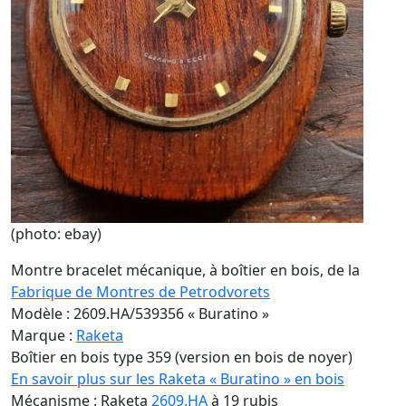
(photo: ebay)
Montre bracelet mécanique, à boîtier en bois, de la
Fabrique de Montres de Petrodvorets
Modèle : 2609.HA/539356 « Buratino »
Marque :
Raketa
Boîtier en bois type 359 (version en bois de noyer)
En savoir plus sur les Raketa « Buratino » en bois
Mécanisme : Raketa
2609.HA
à 19 rubis