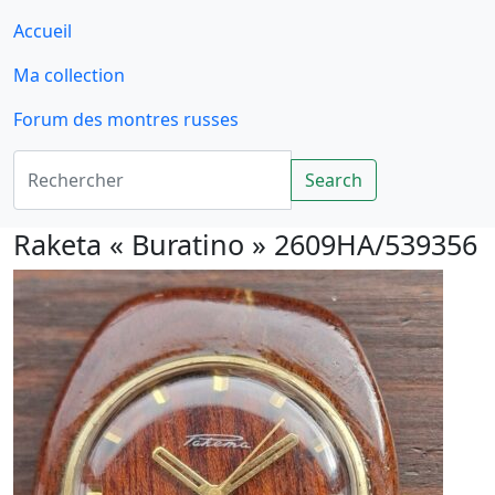
Accueil
Ma collection
Forum des montres russes
Rechercher
Search
Raketa « Buratino » 2609HA/539356