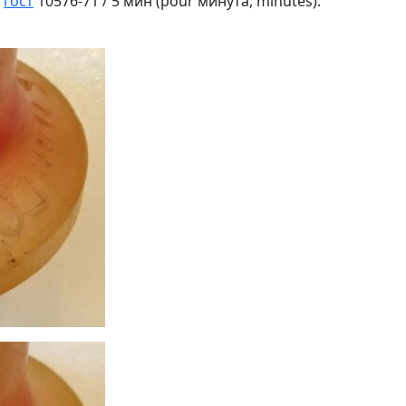
:
гост
10576-71 / 5 мин (pour минута, minutes).