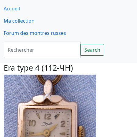
Accueil
Ma collection
Forum des montres russes
Rechercher
Search
Era type 4 (112-ЧH)