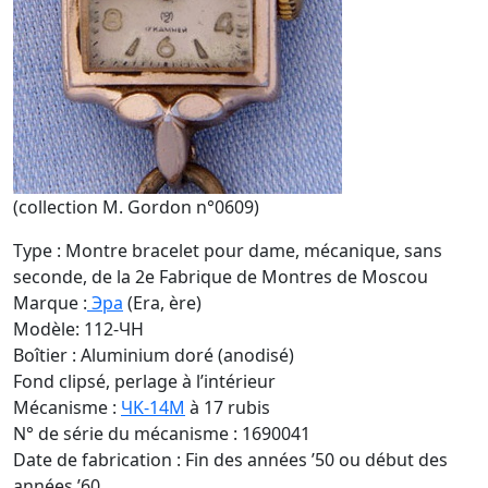
(collection M. Gordon n°0609)
Type : Montre bracelet pour dame, mécanique, sans
seconde, de la 2e Fabrique de Montres de Moscou
Marque :
Эра
(Era, ère)
Modèle: 112-ЧH
Boîtier : Aluminium doré (anodisé)
Fond clipsé, perlage à l’intérieur
Mécanisme :
ЧK-14M
à 17 rubis
N° de série du mécanisme : 1690041
Date de fabrication : Fin des années ’50 ou début des
années ’60