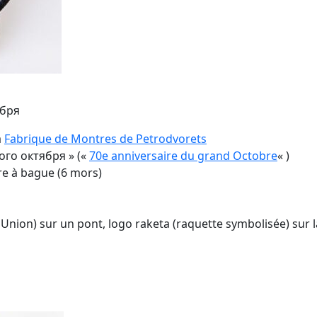
ября
a
Fabrique de Montres de Petrodvorets
ого октября » («
70e anniversaire du grand Octobre
« )
re à bague (6 mors)
 Union) sur un pont, logo raketa (raquette symbolisée) sur l