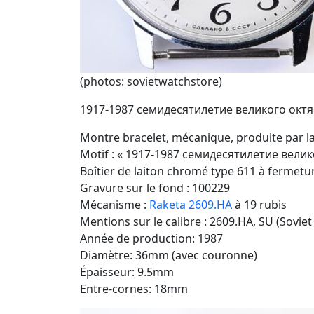
(photos: sovietwatchstore)
1917-1987 семидесятилетие великого окт
Montre bracelet, mécanique, produite par l
Motif : « 1917-1987 семидесятилетие велик
Boîtier de laiton chromé type 611 à fermetu
Gravure sur le fond : 100229
Mécanisme :
Raketa 2609.HA
à 19 rubis
Mentions sur le calibre : 2609.HA, SU (Soviet
Année de production: 1987
Diamètre: 36mm (avec couronne)
Épaisseur: 9.5mm
Entre-cornes: 18mm