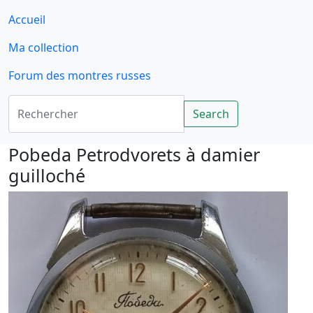
Accueil
Ma collection
Forum des montres russes
Rechercher
Search
Pobeda Petrodvorets à damier
guilloché