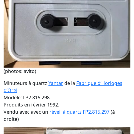
(photos: avito)
Minuteurs à quartz
Yantar
de la
Fabrique d’Horloges
d’Orel
.
Modèle: ГP2.815.298
Produits en février 1992.
Vendu avec avec un
réveil à quartz ГP2.815.297
(à
droite)