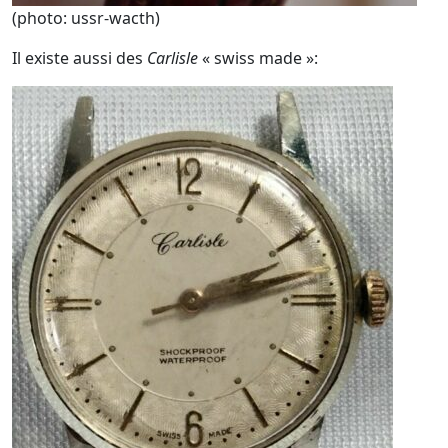
(photo: ussr-wacth)
Il existe aussi des
Carlisle
« swiss made »: